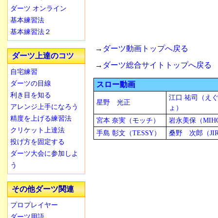
ダーツ オンライン
基本練習法
基本練習法２
→
ダーツ動画トップへ戻る
ダーツ上達のコツ
→
ダーツ総合サイトトップへ戻る
自宅練習
ダーツの目線
スロー動画
利き目を知る
江口 祐司（え
星野 光正
アレンジ上手になろう
ょ）
精度を上げる練習法
宮本 奈実（モッチ）
岩永美保（MIH
クリケット上達法
手島 彰文（TESSY）
桑野 次郎（JI
投げ方を固定する
ダーツ大会に参加しよ
う
その他ダーツ関連
プロプレイヤー
ダーツ用語