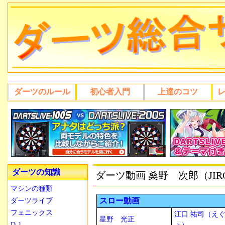
ダーツのルール
初心者入門
上達のコツ
ダーツの知識
ダーツ動画 桑野 次郎（JI
マシンの種類
スロー動画
ダーツライブ
フェニックス
江口 祐司（え
星野 光正
D-1
ょ）