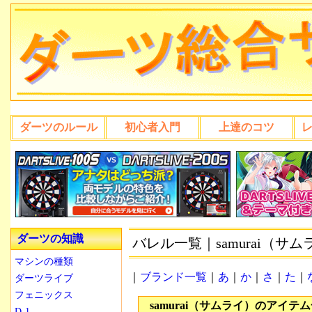
ダーツのルール
初心者入門
上達のコツ
ダーツの知識
バレル一覧｜samurai（サム
マシンの種類
｜
ブランド一覧
｜
あ
｜
か
｜
さ
｜
た
｜
ダーツライブ
フェニックス
samurai（サムライ）のアイテ
D-1