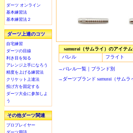
ダーツ オンライン
基本練習法
基本練習法２
ダーツ上達のコツ
自宅練習
samurai（サムライ）のアイテ
ダーツの目線
バレル
フライト
利き目を知る
アレンジ上手になろう
→バレル一覧｜ブランド別
精度を上げる練習法
→ダーツブランド samurai（サム
クリケット上達法
投げ方を固定する
ダーツ大会に参加しよ
う
その他ダーツ関連
プロプレイヤー
ダーツ用語