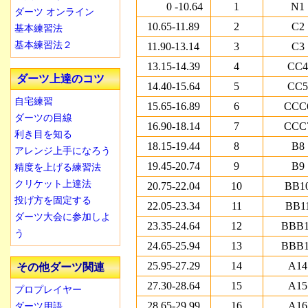
0 -10.64
1
N1
ダーツ オンライン
10.65-11.89
2
C2
基本練習法
基本練習法２
11.90-13.14
3
C3
13.15-14.39
4
CC4
ダーツ上達のコツ
14.40-15.64
5
CC5
自宅練習
15.65-16.89
6
CCC
ダーツの目線
16.90-18.14
7
CCC
利き目を知る
18.15-19.44
8
B8
アレンジ上手になろう
19.45-20.74
9
B9
精度を上げる練習法
クリケット上達法
20.75-22.04
10
BB1
投げ方を固定する
22.05-23.34
11
BB1
ダーツ大会に参加しよ
23.35-24.64
12
BBB1
う
24.65-25.94
13
BBB1
25.95-27.29
14
A14
その他ダーツ関連
27.30-28.64
15
A15
プロプレイヤー
28.65-29.99
16
A16
ダーツ用語