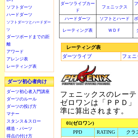
ダーツライブカー
フェニックス
ソフトダーツ
ド
ハードダーツ
ハードダーツ
ソフトとハード
ソフトダーツとハードダー
ツ
レーティング表
ＷＤＦ
ダーツボードまでの距
離
レーティング表
アワード
ダーツライブ
フェニ
アレンジ表
レーティング表
ダーツ初心者向け
ダーツ初心者入門講座
フェニックスのレーテ
ダーツのルール
ゼロワンは「ＰＰＤ」
ダーツの投げ方
準に算出されます。
マナー
スタンス＆スロー
01(ゼロワン)
構造・パーツ
PPD
RATING
クラ
得点の付け方