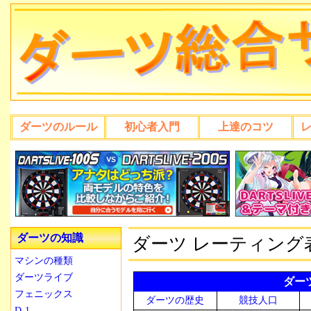
ダーツのルール
初心者入門
上達のコツ
ダーツの知識
ダーツ レーティング
マシンの種類
ダーツライブ
ダー
フェニックス
ダーツの歴史
競技人口
D-1